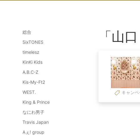
「山口
総合
SixTONES
timelesz
KinKi Kids
A.B.C-Z
Kis-My-Ft2
WEST.
キャンペ
King & Prince
なにわ男子
Travis Japan
Aぇ! group