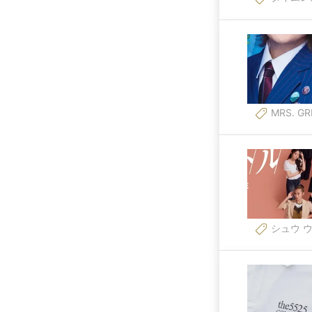
MRS. GR
シュウ 