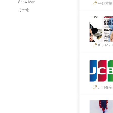
Snow Man
平野紫耀
その他
KIS-MY-
川口春奈