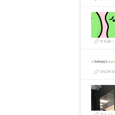
中丸雄一
SNOW M
タイムレ