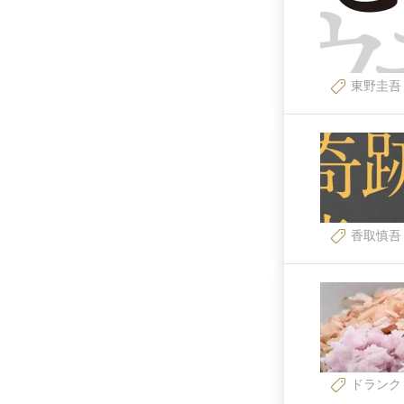
東野圭吾
香取慎吾
ドランク