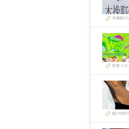
木挽町の
世界コス
BE:FIRS