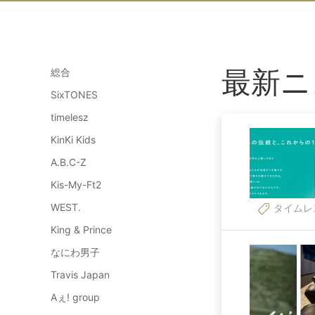
最新ニ
総合
SixTONES
timelesz
KinKi Kids
A.B.C-Z
Kis-My-Ft2
WEST.
タイムレ
King & Prince
なにわ男子
Travis Japan
Aぇ! group