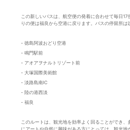
この新しいバスは、航空便の発着に合わせて毎日1
りの便は福良から空港に戻ります。バスの停留所は
- 徳島阿波おどり空港
- 鳴門駅前
- アオアヲナルトリゾート前
- 大塚国際美術館
- 淡路島南IC
- 陸の港西淡
- 福良
このルートは、観光地を効率よく回ることができ、
にアートや自然に興味がある方にとっては、観光地