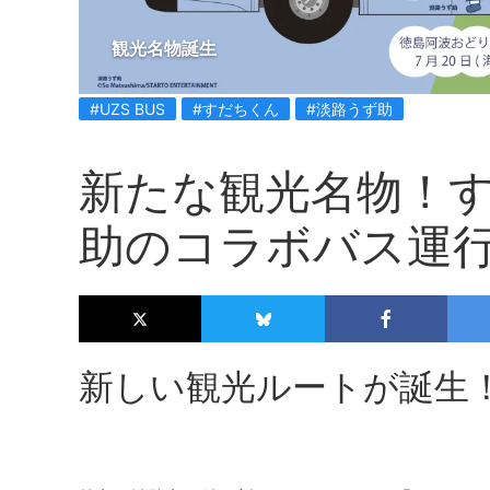
観光名物誕生
#UZS BUS
#すだちくん
#淡路うず助
新たな観光名物！
助のコラボバス運
新しい観光ルートが誕生