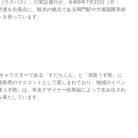
S（ウズバス）」の実証運行が、令和8年7月20日（月・
空港を出発点に、観光の拠点である鳴門駅や大塚国際美術
トを持っています。
公式キャラクターである「すだちくん」と「淡路うず助」に
徳島県のマスコットとして親しまれており、地域のイベン
路うず助」は、有名デザイナー松島聡によって生み出され
を果たしています。