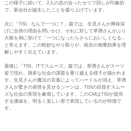
この様子に続いて、2人の息の合ったセリフ回しが印象的
で、新会社が誕生したことを盛り上げています。
次に「TISI、なんで一つに？」篇では、生見さんが興味深
げに合併の理由を問いかけ、それに対して草彅さんがぶり
大根を例に挙げて「一つになったらさらにおいしくなる」
と答えます。この軽妙なやり取りが、統合の相乗効果を理
解しやすく伝えています。
最後に「TISI、ITでスムーズ」篇では、草彅さんがスーツ
姿で現れ、雑多な社会の課題を乗り越える様子が描かれま
す。生見さんの魔法の言葉によってハードルが消え、草彅
さんが驚きの表情を見せるシーンは、TISIの目指すスムー
ズな社会の実現を象徴しています。このCMはTISIが提供
する価値を、明るく楽しい形で表現しているのが特徴で
す。