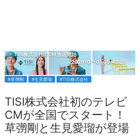
TISI株式会社のCM放送開始
2026-07-01 09:42:25
#草彅剛
#生見愛瑠
#TISI株式会社
TISI株式会社初のテレビ
CMが全国でスタート！
草彅剛と生見愛瑠が登場