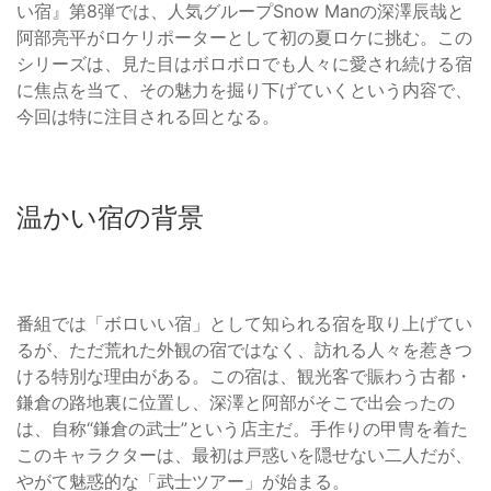
い宿』第8弾では、人気グループSnow Manの深澤辰哉と
阿部亮平がロケリポーターとして初の夏ロケに挑む。この
シリーズは、見た目はボロボロでも人々に愛され続ける宿
に焦点を当て、その魅力を掘り下げていくという内容で、
今回は特に注目される回となる。
温かい宿の背景
番組では「ボロいい宿」として知られる宿を取り上げてい
るが、ただ荒れた外観の宿ではなく、訪れる人々を惹きつ
ける特別な理由がある。この宿は、観光客で賑わう古都・
鎌倉の路地裏に位置し、深澤と阿部がそこで出会ったの
は、自称“鎌倉の武士”という店主だ。手作りの甲冑を着た
このキャラクターは、最初は戸惑いを隠せない二人だが、
やがて魅惑的な「武士ツアー」が始まる。