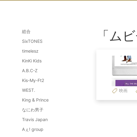
「ムビ
総合
SixTONES
timelesz
KinKi Kids
A.B.C-Z
Kis-My-Ft2
WEST.
映画
King & Prince
なにわ男子
Travis Japan
Aぇ! group