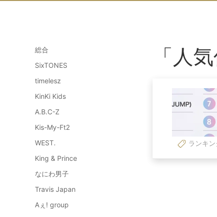
「人気
総合
SixTONES
timelesz
KinKi Kids
A.B.C-Z
Kis-My-Ft2
WEST.
ランキン
King & Prince
なにわ男子
Travis Japan
Aぇ! group