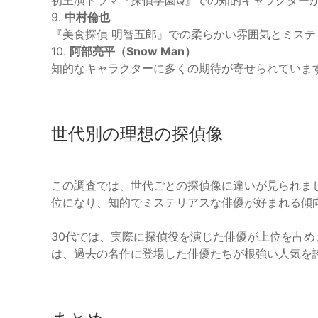
初主演ドラマ『探偵学園Q』での知的キャラクター
9.
中村倫也
『美食探偵 明智五郎』での柔らかい雰囲気とミステ
10.
阿部亮平（Snow Man）
知的なキャラクターに多くの期待が寄せられていま
世代別の理想の探偵像
この調査では、世代ごとの探偵像に違いが見られまし
位になり、知的でミステリアスな俳優が好まれる傾
30代では、実際に探偵役を演じた俳優が上位を占め
は、過去の名作に登場した俳優たちが根強い人気を