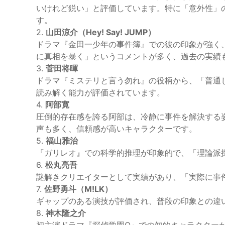
いけれど鋭い」と評価しています。特に「意外性」
す。
2.
山田涼介（Hey! Say! JUMP）
ドラマ『金田一少年の事件簿』での彼の印象が強く
に真相を暴く」というコメントが多く、過去の実績
3.
菅田将暉
ドラマ『ミステリと言う勿れ』の役柄から、「普通
読み解く能力が評価されています。
4.
阿部寛
圧倒的存在感を誇る阿部は、冷静に事件を解決する
声も多く、信頼感が高いキャラクターです。
5.
福山雅治
『ガリレオ』での科学的推理が印象的で、「理論派
6.
松丸亮吾
謎解きクリエイターとして実績があり、「実際に事
7.
佐野勇斗（M!LK）
ギャップのある演技が評価され、普段の印象との違
8.
神木隆之介