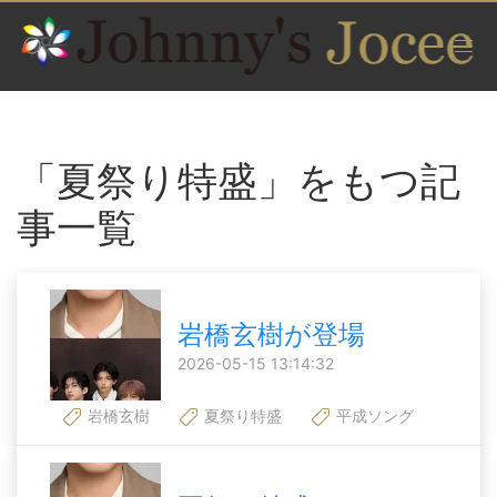
「夏祭り特盛」をもつ記
事一覧
岩橋玄樹が登場
2026-05-15 13:14:32
岩橋玄樹
夏祭り特盛
平成ソング