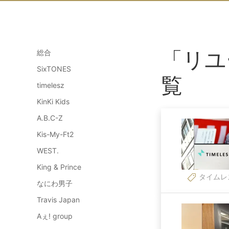
「リユ
総合
SixTONES
覧
timelesz
KinKi Kids
A.B.C-Z
Kis-My-Ft2
WEST.
King & Prince
タイムレ
なにわ男子
Travis Japan
Aぇ! group