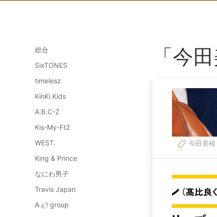
「今田
総合
SixTONES
timelesz
KinKi Kids
A.B.C-Z
Kis-My-Ft2
WEST.
今田美桜
King & Prince
なにわ男子
Travis Japan
Aぇ! group