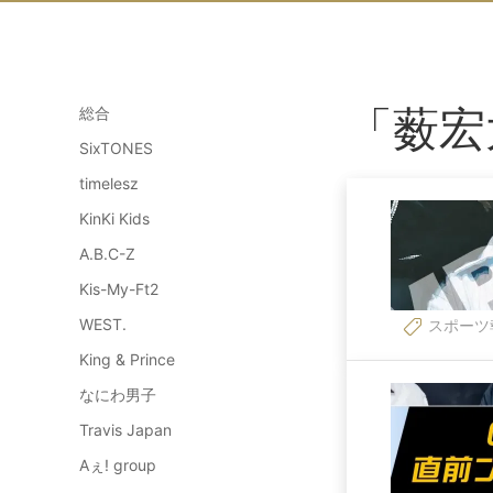
「薮宏
総合
SixTONES
timelesz
KinKi Kids
A.B.C-Z
Kis-My-Ft2
WEST.
スポーツ
King & Prince
なにわ男子
Travis Japan
Aぇ! group