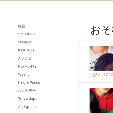
「おそ
総合
SixTONES
timelesz
KinKi Kids
A.B.C-Z
Kis-My-Ft2
WEST.
Aぇ! GR
King & Prince
なにわ男子
Travis Japan
Aぇ! group