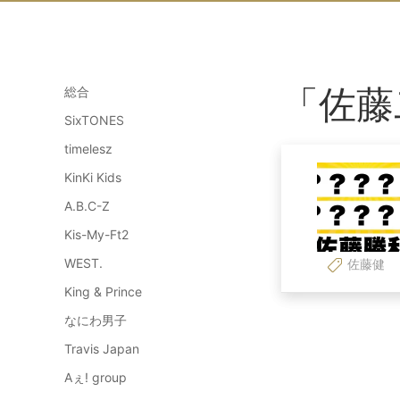
「佐藤
総合
SixTONES
timelesz
KinKi Kids
A.B.C-Z
Kis-My-Ft2
WEST.
佐藤健
King & Prince
なにわ男子
Travis Japan
Aぇ! group