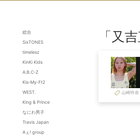
「又吉
総合
SixTONES
timelesz
KinKi Kids
A.B.C-Z
Kis-My-Ft2
WEST.
山崎怜奈
King & Prince
なにわ男子
Travis Japan
Aぇ! group