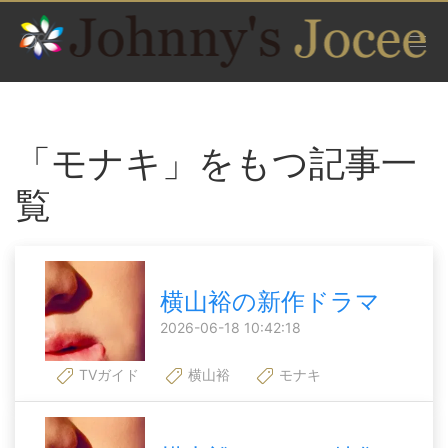
「モナキ」をもつ記事一
覧
横山裕の新作ドラマ
2026-06-18 10:42:18
TVガイド
横山裕
モナキ