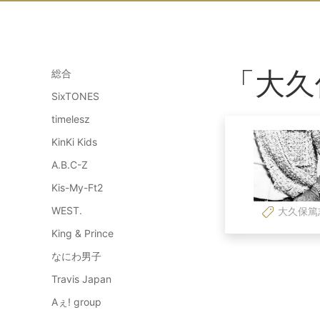
「大久
総合
SixTONES
timelesz
KinKi Kids
A.B.C-Z
Kis-My-Ft2
WEST.
大久保篤
King & Prince
なにわ男子
Travis Japan
Aぇ! group