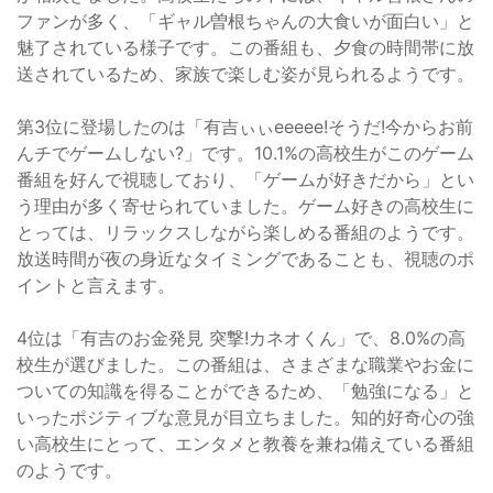
ファンが多く、「ギャル曽根ちゃんの大食いが面白い」と
魅了されている様子です。この番組も、夕食の時間帯に放
送されているため、家族で楽しむ姿が見られるようです。
第3位に登場したのは「有吉ぃぃeeeee!そうだ!今からお前
んチでゲームしない?」です。10.1%の高校生がこのゲーム
番組を好んで視聴しており、「ゲームが好きだから」とい
う理由が多く寄せられていました。ゲーム好きの高校生に
とっては、リラックスしながら楽しめる番組のようです。
放送時間が夜の身近なタイミングであることも、視聴のポ
イントと言えます。
4位は「有吉のお金発見 突撃!カネオくん」で、8.0%の高
校生が選びました。この番組は、さまざまな職業やお金に
ついての知識を得ることができるため、「勉強になる」と
いったポジティブな意見が目立ちました。知的好奇心の強
い高校生にとって、エンタメと教養を兼ね備えている番組
のようです。