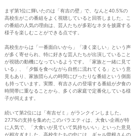
まず第1位に輝いたのは「有吉の壁」で、なんと40.5%の
高校生がこの番組をよく視聴していると回答しました。こ
の番組の人気の理由は、芸人たちが多彩なネタを披露する
様子を楽しむことができる点です。
高校生からは「一番面白いから」「凄く楽しい」という声
が多く寄せられ、特に好きな芸人たちが出演していること
が視聴の動機になっているようです。「家族と一緒に見て
いる」、「夕飯を食べながら自然に流れてくる」という意
見もあり、家族団らんの時間にぴったりな番組という側面
も持っています。実際、有吉さんの登場する番組が夕食の
時間帯に重なることから、多くの家庭で定番化している様
子が伺えます。
続いて第2位には「有吉ゼミ」がランクインしました。
27.7%の支持を集めたこのバラエティは、大食い企画が特
に人気で、「大食いが見ていて気持ちいい」といった意見
が相次ぎました。高校生たちの中には、ギャル曽根さんの