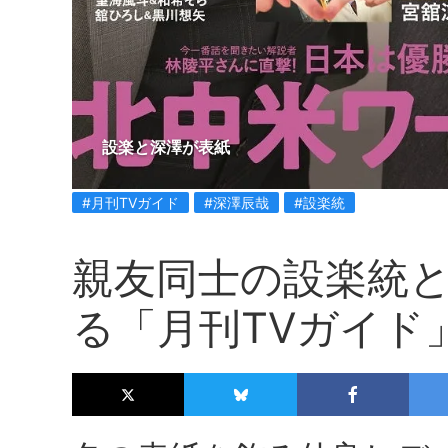
設楽と深澤が表紙
#月刊TVガイド
#深澤辰哉
#設楽統
親友同士の設楽統
る「月刊TVガイド