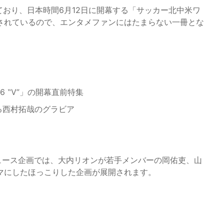
ており、日本時間6月12日に開幕する「サッカー北中米ワ
されているので、エンタメファンにはたまらない一冊とな
026 ‟V”」の開幕直前特集
演する西村拓哉のグラビア
ロデュース企画では、大内リオンが若手メンバーの岡佑吏、山
マにしたほっこりした企画が展開されます。