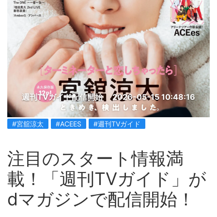
週刊TVガイド配信開始
2026-05-15 10:48:16
#宮舘涼太
#ACEES
#週刊TVガイド
注目のスタート情報満
載！「週刊TVガイド」が
dマガジンで配信開始！