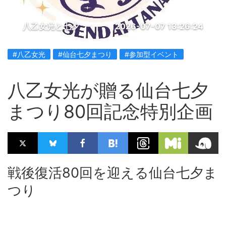
八乙女光と七夕
2026-07-07 13:26:24
#八乙女光
#仙台七夕まつり
#参加型イベント
八乙女光が贈る仙台七夕
まつり80回記念特別企画
戦後復活80回を迎える仙台七夕ま
つり